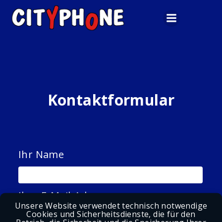
Zum
Inhalt
springen
Kontaktformular
Ihr Name
Ihre E-Mail-Adresse
Unsere Website verwendet technisch notwendige
Cookies und Sicherheitsdienste, die für den