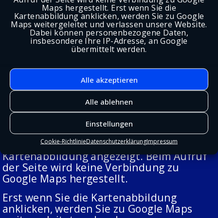
standardmäßig ein Prüf-Token. Sofern die
Maps hergestellt. Erst wenn Sie die
Pre-Clearance-Funktion aktiviert ist, kann
Kartenabbildung anklicken, werden Sie zu Google
Maps weitergeleitet und verlassen unsere Website.
zusätzlich das Cookie „cf_clearance“
Dabei können personenbezogene Daten,
gesetzt werden.
insbesondere Ihre IP-Adresse, an Google
übermittelt werden.
Weitere Informationen finden Sie unter:
https://www.cloudflare.com/turnstile-
Alle akzeptieren
privacy-policy/
Alle ablehnen
7. Externer Link zu Google Maps
Einstellungen
Auf unserer Standortseite wird eine lokal
Cookie-Richtlinie
Datenschutzerklärung
Impressum
gespeicherte, selbst erstellte
Kartenabbildung angezeigt. Beim Aufruf
der Seite wird keine Verbindung zu
Google Maps hergestellt.
Erst wenn Sie die Kartenabbildung
anklicken, werden Sie zu Google Maps