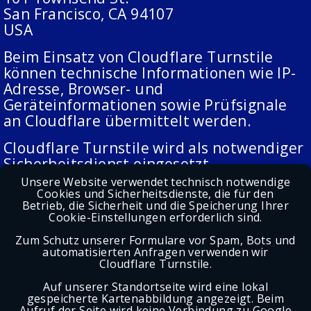
San Francisco, CA 94107
USA
Beim Einsatz von Cloudflare Turnstile
können technische Informationen wie IP-
Adresse, Browser- und
Geräteinformationen sowie Prüfsignale
an Cloudflare übermittelt werden.
Cloudflare Turnstile wird als notwendiger
Sicherheitsdienst eingesetzt.
Rechtsgrundlage ist § 25 Abs. 2 Nr. 2
Unsere Website verwendet technisch notwendige
Cookies und Sicherheitsdienste, die für den
TDDDG. Soweit personenbezogene Daten
Betrieb, die Sicherheit und die Speicherung Ihrer
verarbeitet werden, erfolgt dies auf
Cookie-Einstellungen erforderlich sind.
Grundlage von Art. 6 Abs. 1 lit. f DSGVO.
Zum Schutz unserer Formulare vor Spam, Bots und
Unser berechtigtes Interesse liegt im
automatisierten Anfragen verwenden wir
Schutz unseres Kontaktformulars vor
Cloudflare Turnstile.
Spam, Bots und Missbrauch.
Auf unserer Standortseite wird eine lokal
gespeicherte Kartenabbildung angezeigt. Beim
Cloudflare Turnstile verwendet
Aufruf der Seite wird keine Verbindung zu Google